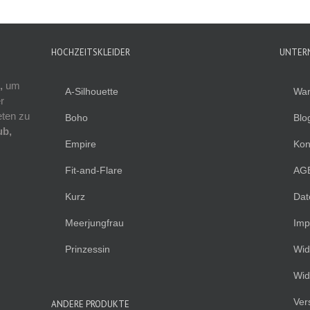
HOCHZEITSKLEIDER
UNTER
,
um
A-Silhouette
War
r
eten zu
Boho
Blo
ub,
Empire
Kon
Fit-and-Flare
AG
Kurz
Dat
Meerjungfrau
Imp
Prinzessin
Wid
Wid
Ver
ANDERE PRODUKTE