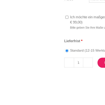
Ich möchte ein maßges
€
99,00
)
Bitte geben Sie Ihre Maße 
Lieferfrist
*
Standard (12-15 Werkt
S-
196
Menge