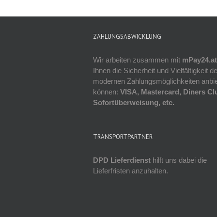
ZAHLUNGSABWICKLUNG
Wir arbeiten zusammen mit
mPay24.at
Ihnen die Sicherheit und Vielfältigkeit de
modernen Zahlungsmöglichkeiten anbi
können:
VISA, Mastercard, Diners Cl
Sofortüberweisung, etc.
TRANSPORTPARTNER
DPD Lieferdienst
hilft uns dabei die
Lieferfristen anzuhalten.