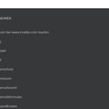
NEHMEN
um bei www.irvalda.com kaufen
g
takt
B
enschutz
ressum
errufsrecht
errufsformular
sandkosten