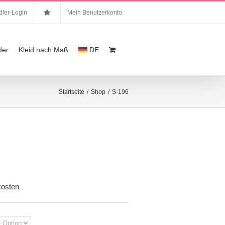
ler-Login
Mein Benutzerkonto
der
Kleid nach Maß
DE
Startseite
/
Shop
/
S-196
kosten