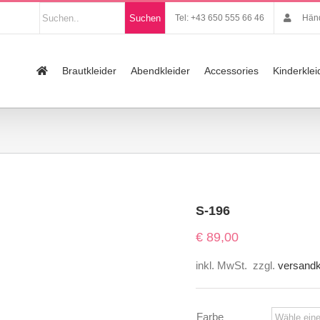
Nach
Suchen
Tel: +43 650 555 66 46
Händ
Produkten
suchen
Suche
nach:
Brautkleider
Abendkleider
Accessories
Kinderklei
S-196
€
89,00
inkl. MwSt.
zzgl.
versand
Farbe