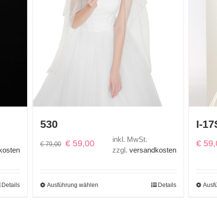
530
I-17
inkl. MwSt.
Ursprünglicher
Aktueller
€
59,00
€
59,
€
79,00
kosten
zzgl.
versandkosten
Preis
Preis
war:
ist:
€ 79,00
€ 59,00.
Details
Ausführung wählen
Details
Ausf