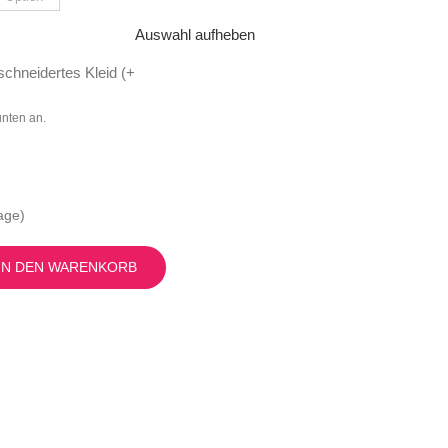
Auswahl aufheben
chneidertes Kleid (
+
unten an.
age)
IN DEN WARENKORB