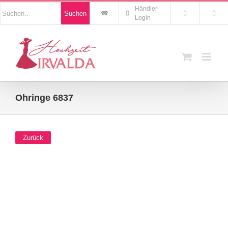
Zum
Nach
Händler-
Suchen
Inhalt
Produkten
Login
suchen
springen
Ohringe 6837
Zurück