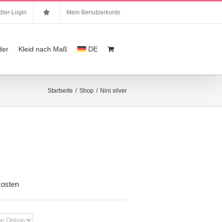
ler-Login
Mein Benutzerkonto
der
Kleid nach Maß
DE
Startseite
/
Shop
/
Nini silver
er
kosten
00.