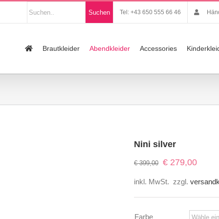
Nach
Suchen
Tel: +43 650 555 66 46
Händ
Produkten
suchen
Suche
nach:
Brautkleider
Abendkleider
Accessories
Kinderklei
Nini silver
Ursprünglicher
Aktuell
€
279,00
€
399,00
Preis
Preis
inkl. MwSt.
zzgl.
versand
war:
ist:
€ 399,00
€ 279,
Farbe