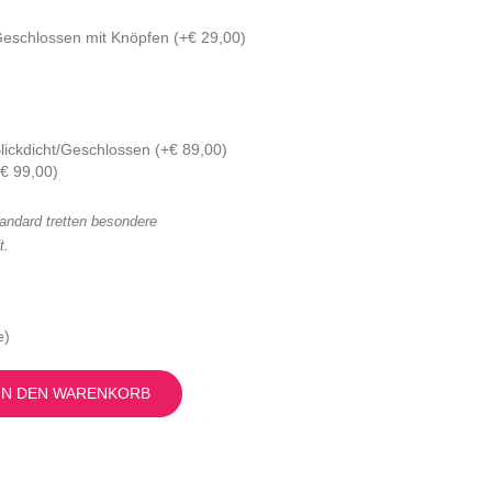
eschlossen mit Knöpfen (
+
€
29,00
)
lickdicht/Geschlossen (
+
€
89,00
)
€
99,00
)
andard tretten besondere
t.
e)
IN DEN WARENKORB