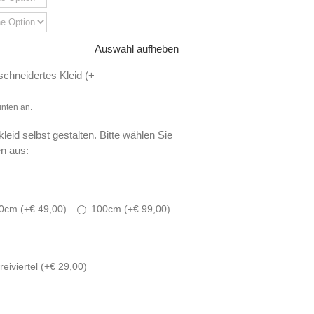
Auswahl aufheben
chneidertes Kleid (
+
unten an.
leid selbst gestalten. Bitte wählen Sie
n aus:
0cm (
+
€
49,00
)
100cm (
+
€
99,00
)
eiviertel (
+
€
29,00
)