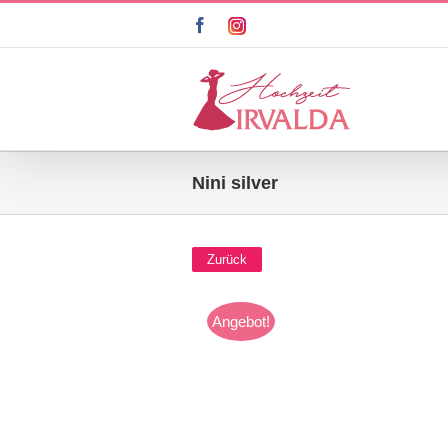
Zum
facebook
instagram
Inhalt
springen
Nini silver
Zurück
Angebot!