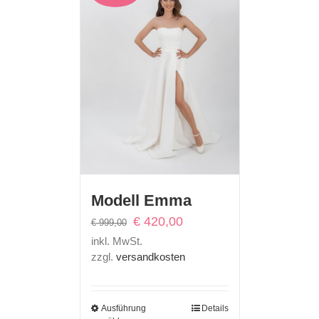
Modell Emma
Ursprünglicher
Aktueller
€
420,00
€
999,00
Preis
Preis
inkl. MwSt.
war:
ist:
zzgl.
versandkosten
€ 999,00
€ 420,00.
Ausführung
Details