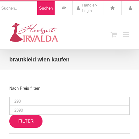
Zum
Nach
Händler-
Suchen
Inhalt
Produkten
Login
suchen
springen
brautkleid wien kaufen
Nach Preis filtern
Min.
Preis
Max.
Preis
FILTER