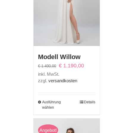
Modell Willow
Ursprünglicher
Aktueller
€
1.190,00
€
1.490,00
Preis
Preis
inkl. MwSt.
war:
ist:
zzgl.
versandkosten
€ 1.490,00
€ 1.190,00.
Ausführung
Details
wählen
Angebot!