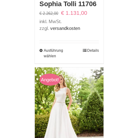
Sophia Tolli 11706
Ursprünglicher
Aktueller
€
1.131,00
€
2.262,00
Preis
Preis
inkl. MwSt.
war:
ist:
zzgl.
versandkosten
€ 2.262,00
€ 1.131,00.
Ausführung
Details
wählen
Angebot!