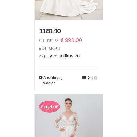
118140
Ursprünglicher
Aktueller
€
990,00
€
1.416,00
Preis
Preis
inkl. MwSt.
war:
ist:
zzgl.
versandkosten
€ 1.416,00
€ 990,00.
Ausführung
Details
wählen
Angebot!