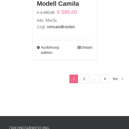
Modell Camila
Ursprünglicher
Aktueller
€
595,00
€
1.190,00
Preis
Preis
inkl. MwSt.
war:
ist:
zzgl.
versandkosten
€ 1.190,00
€ 595,00.
Ausführung
Details
wählen
1
2
…
4
Vor
ZAHLUNGSABWICKLUNG