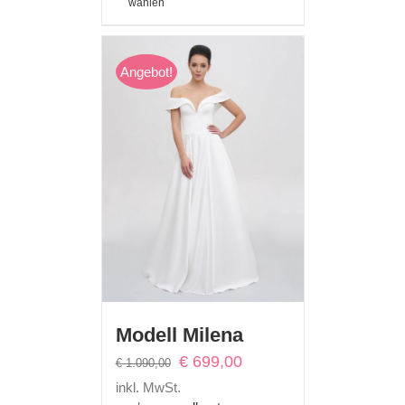
wählen
Angebot!
Modell Milena
Ursprünglicher
Aktueller
€
699,00
€
1.090,00
Preis
Preis
inkl. MwSt.
war:
ist: