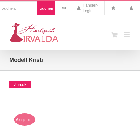
Zum
Nach
Händler-
Suchen
Inhalt
Produkten
Login
suchen
springen
Modell Kristi
Zurück
Angebot!