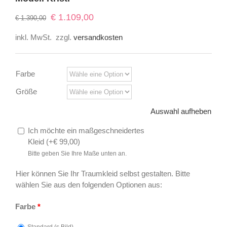
Ursprünglicher
Aktueller
€
1.109,00
€
1.390,00
Preis
Preis
inkl. MwSt.
zzgl.
versandkosten
war:
ist:
€ 1.390,00
€ 1.109,00.
Farbe
Größe
Auswahl aufheben
Ich möchte ein maßgeschneidertes
Kleid (
+
€
99,00
)
Bitte geben Sie Ihre Maße unten an.
Hier können Sie Ihr Traumkleid selbst gestalten. Bitte
wählen Sie aus den folgenden Optionen aus:
Farbe
*