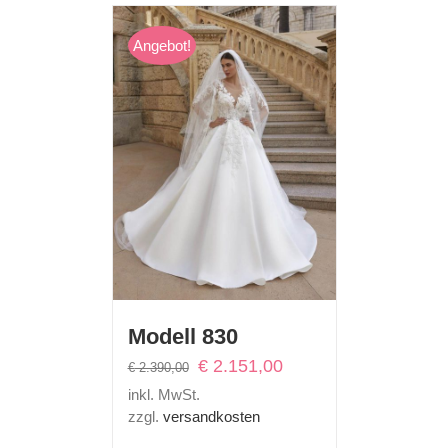
Angebot!
Modell 830
Ursprünglicher
Aktueller
€
2.151,00
€
2.390,00
Preis
Preis
inkl. MwSt.
war:
ist:
zzgl.
versandkosten
€ 2.390,00
€ 2.151,00.