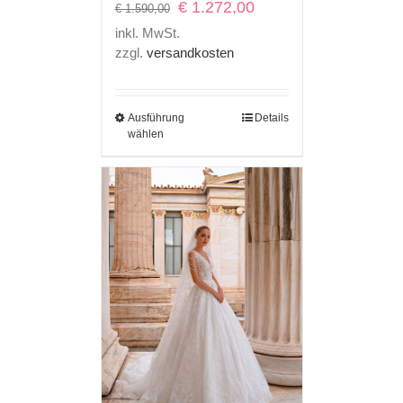
Ursprünglicher
Aktueller
€
1.272,00
€
1.590,00
Preis
Preis
inkl. MwSt.
war:
ist:
zzgl.
versandkosten
€ 1.590,00
€ 1.272,00.
Ausführung
Details
wählen